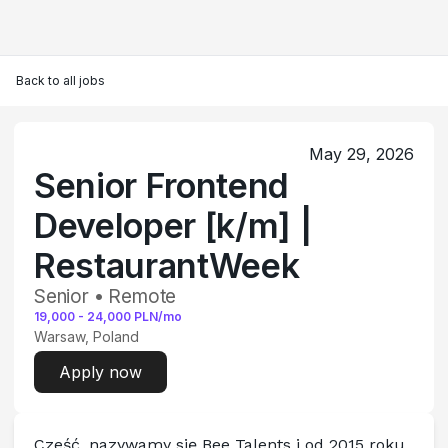
Back to all jobs
May 29, 2026
Senior Frontend
Developer [k/m] |
RestaurantWeek
Senior • Remote
19,000
-
24,000
PLN/mo
Warsaw, Poland
Apply now
Cześć, nazywamy się Bee Talents i od 2015 roku 