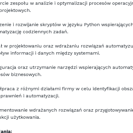
cie zespołu w analizie i optymalizacji procesów operacyj
projektowych.
enie i rozwijanie skryptów w języku Python wspierających
matyzację codziennych zadań.
ł w projektowaniu oraz wdrażaniu rozwiązań automatyzu
ływ informacji i danych między systemami.
guracja oraz utrzymanie narzędzi wspierających automaty
esów biznesowych.
praca z różnymi działami firmy w celu identyfikacji obsz
prawnień i automatyzacji.
mentowanie wdrażanych rozwiązań oraz przygotowywanie
ukcji użytkowania.
ania: