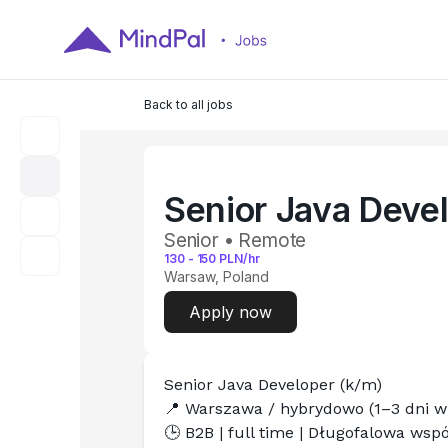
Back to all jobs
Senior Java Deve
Senior • Remote
130
-
150
PLN/hr
Warsaw, Poland
Apply now
Senior Java Developer (k/m)
📍 Warszawa / hybrydowo (1–3 dni w
🕒 B2B | full time | Długofalowa wsp