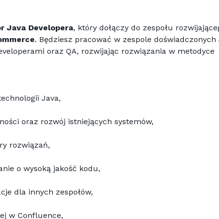
or Java Developera
, który dołączy do zespołu rozwijająceg
Commerce
. Będziesz pracować w zespole doświadczonych 
Developerów, wspólnie z Frontend Developerami oraz QA, rozwijając rozwiązania w metodyce 
technologii Java,
ości oraz rozwój istniejących systemów,
ry rozwiązań,
anie o wysoką jakość kodu,
cje dla innych zespołów,
ej w Confluence,