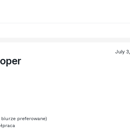
July 3
loper
 biurze preferowane)
ółpraca