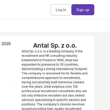
Log In
Sign up
, 2026
Antal Sp. z o.o.
Antal Sp. z o.o. is a leading company in the
recruitment and HR consulting industry.
Established in Poland in 1996, Antal has
expanded its presence to 35 countries,
demonstrating a strong international footprint.
The company is renowned for its flexible and
comprehensive approach to recruitment,
having successfully built numerous careers
over the years. Antal employs over 130
professional recruitment consultants who are
not only effective recruiters but also skilled
advisors specializing in specific sectors and
positions. The company's mission revolves
around providing high-quality recruitment