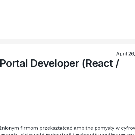
April 26
Portal Developer (React /
nionym firmom przekształcać ambitne pomysły w cyfrow