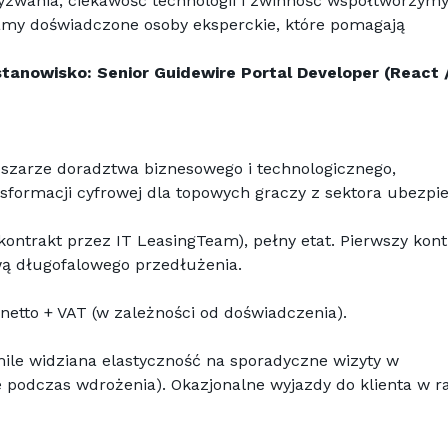
yzwania, ciekawość technologii i zwinność współtworzymy
amy doświadczone osoby eksperckie, które pomagają 
tanowisko: Senior Guidewire Portal Developer (React /
szarze doradztwa biznesowego i technologicznego, 
sformacji cyfrowej dla topowych graczy z sektora ubezpi
ontrakt przez IT LeasingTeam), pełny etat. Pierwszy kontr
wą długofalowego przedłużenia.
netto + VAT (w zależności od doświadczenia).
ile widziana elastyczność na sporadyczne wizyty w 
odczas wdrożenia). Okazjonalne wyjazdy do klienta w ra