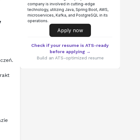
 
company is involved in cutting-edge
technology, utilizing Java, Spring Boot, AWS,
microservices, Kafka, and PostgreSQL in its
operations.
 
Apply now
Check if your resume is ATS-ready
before applying →
Build an ATS-optimized resume
eczeń.
akt 
zie 