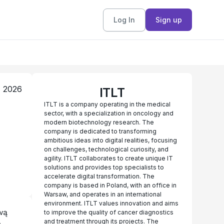
Log In
Sign up
, 2026
ITLT
ITLT is a company operating in the medical
sector, with a specialization in oncology and
modern biotechnology research. The
company is dedicated to transforming
ambitious ideas into digital realities, focusing
on challenges, technological curiosity, and
agility. ITLT collaborates to create unique IT
solutions and provides top specialists to
accelerate digital transformation. The
company is based in Poland, with an office in
Warsaw, and operates in an international
environment. ITLT values innovation and aims
ą 
to improve the quality of cancer diagnostics
and treatment through its projects. The