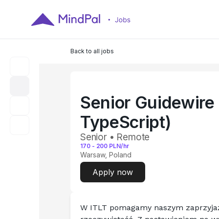
Back to all jobs
Senior Guidewire 
TypeScript)
Senior • Remote
170
-
200
PLN/hr
Warsaw, Poland
Apply now
W ITLT pomagamy naszym zaprzyjaź