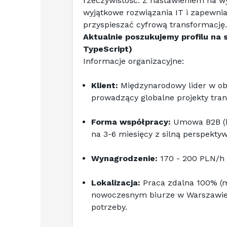
rzeczywistość. Z nastawieniem na w
wyjątkowe rozwiązania IT i zapewni
przyspieszać cyfrową transformację.
Aktualnie poszukujemy profilu na s
TypeScript)
Informacje organizacyjne:
Klient:
 Międzynarodowy lider w ob
prowadzący globalne projekty tran
Forma współpracy:
 Umowa B2B (k
na 3-6 miesięcy z silną perspekty
Wynagrodzenie:
 170 - 200 PLN/h 
Lokalizacja:
 Praca zdalna 100% (m
nowoczesnym biurze w Warszawie p
potrzeby.