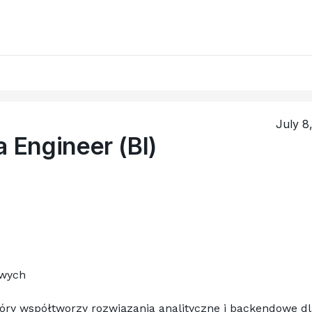
July 8
a Engineer (BI)
owych
óry współtworzy rozwiązania analityczne i backendowe dla