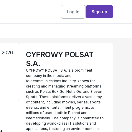
Log In
Sign up
, 2026
CYFROWY POLSAT
S.A.
CYFROWY POLSAT S.A. is a prominent
company in the media and
telecommunications industry, known for
creating and managing streaming platforms
such as Polsat Box Go, Netia Go, and Eleven
Sports. These platforms deliver a vast array
of content, including movies, series, sports
events, and entertainment programs, to
millions of users both in Poland and
internationally. The company is committed to
developing world-class IT solutions and
applications, fostering an environment that
 