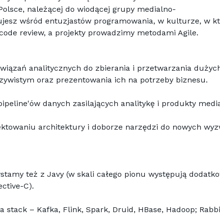
 Polsce, należącej do wiodącej grupy medialno-
ujesz wśród entuzjastów programowania, w kulturze, w któ
ode review, a projekty prowadzimy metodami Agile.
ązań analitycznych do zbierania i przetwarzania dużych
ywistym oraz prezentowania ich na potrzeby biznesu.
peline'ów danych zasilających analitykę i produkty media
ktowaniu architektury i doborze narzędzi do nowych wyz
ective-C).
a stack – Kafka, Flink, Spark, Druid, HBase, Hadoop; Rabb