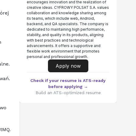
encourages innovation and the realization of
creative ideas. CYFROWY POLSAT S.A. values
rej 
collaboration and knowledge sharing among
its teams, which include web, Android,
backend, and QA specialists. The company is
dedicated to maintaining high performance,
stability, and quality in its products, aligning
with best practices and technological
 
advancements. It offers a supportive and
flexible work environment that promotes
personal and professional growth.
lne.
Apply now
wań.
Check if your resume is ATS-ready
before applying →
Build an ATS-optimized resume
głównie Python 3.11+; korzystamy też z Javy (w skali całego pionu występują dodatkowo 
itMQ.