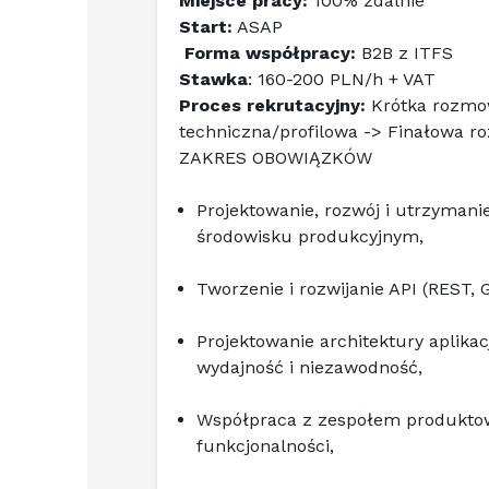
Miejsce pracy:
 100% zdalnie
Start:
 ASAP
Forma współpracy:
 B2B z ITFS
Stawka
: 160-200 PLN/h + VAT
Proces rekrutacyjny:
 Krótka rozmow
techniczna/profilowa -> Finałowa 
ZAKRES OBOWIĄZKÓW
Projektowanie, rozwój i utrzymani
środowisku produkcyjnym,
Tworzenie i rozwijanie API (REST,
Projektowanie architektury aplika
wydajność i niezawodność,
Współpraca z zespołem produktow
funkcjonalności,