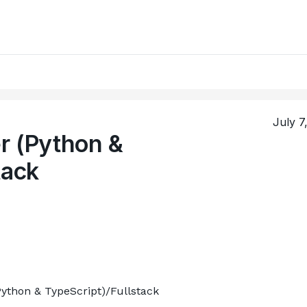
July 7
r (Python &
tack
ython & TypeScript)/Fullstack