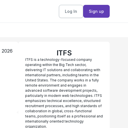
Log In
Sign up
, 2026
ITFS
ITFS is a technology-focused company
operating within the Big Tech sector,
delivering IT solutions and collaborating with
international partners, including teams in the
United States. The company works in a fully
remote environment and engages in
advanced software development projects,
particularly in modern web technologies. ITFS
emphasizes technical excellence, structured
recruitment processes, and high standards of
collaboration in global, cross-functional
teams, positioning itself as a professional and
internationally oriented technology
organization.