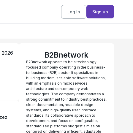
Log In
Sign up
, 2026
B2Bnetwork
B2Bnetwork appears to be a technology-
focused company operating in the business-
to-business (B2B) sector. It specializes in
building modern, scalable software solutions,
with an emphasis on microservices
architecture and contemporary web
technologies. The company demonstrates a
strong commitment to industry best practices,
clean documentation, reusable design
systems, and high-quality user interface
standards. Its collaborative approach to
zez 
development and focus on configurable,
standardized platforms suggest a mission
centered on delivering efficient, adaptable