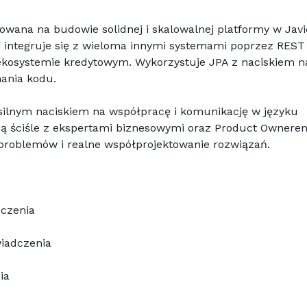
wana na budowie solidnej i skalowalnej platformy w Javie
integruje się z wieloma innymi systemami poprzez REST A
ekosystemie kredytowym. Wykorzystuje JPA z naciskiem na
mania kodu.
silnym naciskiem na współpracę i komunikację w języku 
ją ściśle z ekspertami biznesowymi oraz Product Ownerem
problemów i realne współprojektowanie rozwiązań.
dczenia
iadczenia
ia