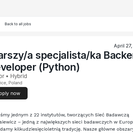
Back to all jobs
April 27
arszy/a specjalista/ka Back
veloper (Python)
or • Hybrid
ice, Poland
pply now
eśmy jednym z 22 instytutów, tworzących Sieć Badawczą 
iewicz – jedną z największych sieci badawczych w Europi
damy kilkudziesięcioletnią tradycję. Nasze główne obszary