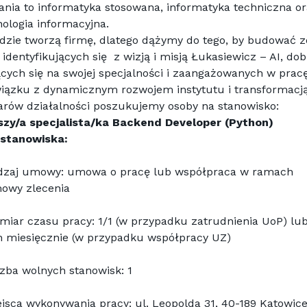
ania to informatyka stosowana, informatyka techniczna or
ologia informacyjna.
dzie tworzą firmę, dlatego dążymy do tego, by budować ze
 identyfikujących się  z wizją i misją Łukasiewicz – AI, dob
cych się na swojej specjalności i zaangażowanych w pracę
iązku z dynamicznym rozwojem instytutu i transformacją
arów działalności poszukujemy osoby na stanowisko:
szy/a specjalista/ka Backend Developer (Python)
 stanowiska:
dzaj umowy: umowa o pracę lub współpraca w ramach 
owy zlecenia
iar czasu pracy: 1/1 (w przypadku zatrudnienia UoP) lub
h miesięcznie (w przypadku współpracy UZ)
zba wolnych stanowisk: 1
jsca wykonywania pracy: ul. Leopolda 31, 40-189 Katowic