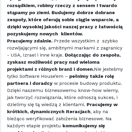
rozsądkiem, robimy rzeczy z sensem i twardo 
stąpamy po ziemi. Budujemy dobrze dobrane 
zespoły, które oferują sobie ciągle wsparcie, a 
dzięki wysokiej jakości naszej pracy z łatwością 
pozyskujemy nowych  klientów. 
Pracujemy zdalnie. 
Przede wszystkim z  szybko 
rozwijającymi się, ambitnymi markami z zagranicy 
- USA, Izrael i inne kraje. 
Dołączając do zespołu, 
zyskasz możliwość pracy nad wieloma 
projektami z różnych branż i domen.
Nie jesteśmy 
tylko Software House’em – 
pełnimy także rolę 
partnera i doradcy 
w procesie budowy produktu. 
Dzięki naszemu biznesowemu know-how wiemy, 
jak tworzyć rozwiązania, które odnoszą sukces, i 
dzielimy się tą wiedzą z klientami. 
Pracujemy w 
krótkich, dynamicznych iteracjach
, aby na 
bieżąco weryfikować założenia biznesowe. Na 
każdym etapie projektu 
komunikujemy się 