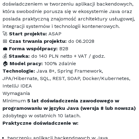
doświadczeniem w tworzeniu aplikacji backendowych, 
która swobodnie porusza się w ekosystemie Java oraz 
posiada praktyczną znajomość architektury usługowej, 
integracji systemów i technologii kontenerowych.
🚀 
Start projektu:
 ASAP
📅 
Czas trwania projektu:
 do 06.2028
💼 
Forma współpracy:
 B2B
💰 
Stawka:
 do 140 PLN netto + VAT / godz.
🏠 
Model pracy:
 100% zdalnie
Technologie:
 Java 8+, Spring Framework, 
JPA/Hibernate, SQL, REST, SOAP, Docker/Kubernetes, 
IntelliJ IDEA
Wymagania
Minimum 
5 lat doświadczenia zawodowego w 
programowaniu w języku Java (wersja 8 lub nowsza)
zdobytego w ostatnich 10 latach.
Praktyczne doświadczenie w:
tworzeniu aplikacji backendowych w Java,