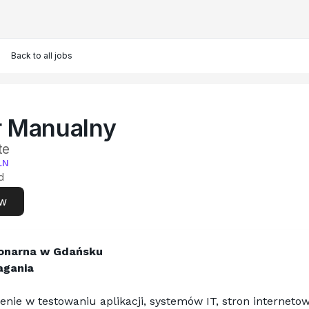
Back to all jobs
r Manualny
te
LN
d
ow
jonarna w Gdańsku
gania
nie w testowaniu aplikacji, systemów IT, stron internetow