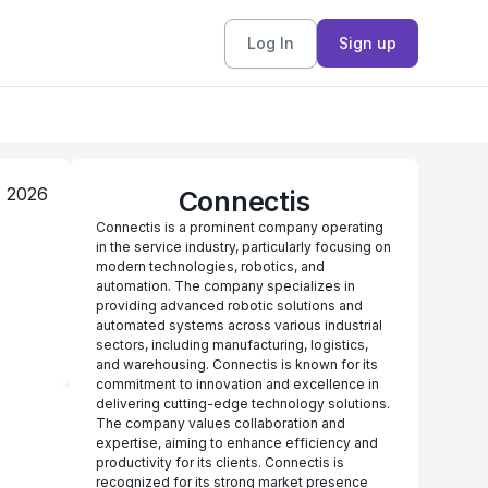
Log In
Sign up
, 2026
Connectis
Connectis is a prominent company operating
in the service industry, particularly focusing on
modern technologies, robotics, and
automation. The company specializes in
providing advanced robotic solutions and
automated systems across various industrial
sectors, including manufacturing, logistics,
and warehousing. Connectis is known for its
commitment to innovation and excellence in
delivering cutting-edge technology solutions.
The company values collaboration and
expertise, aiming to enhance efficiency and
productivity for its clients. Connectis is
recognized for its strong market presence