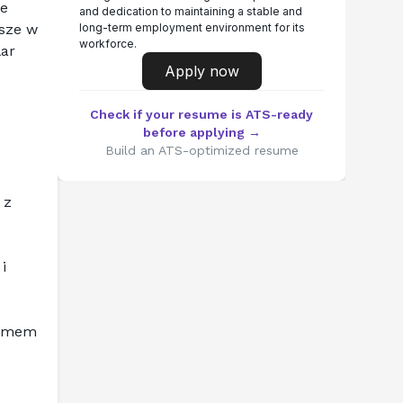
e 
and dedication to maintaining a stable and
sze w 
long-term employment environment for its
workforce.
ar 
Apply now
Check if your resume is ATS-ready
before applying →
Build an ATS-optimized resume
z 
 
amem 