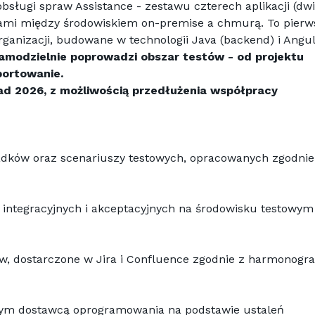
bsługi spraw Assistance - zestawu czterech aplikacji (dwi
jami między środowiskiem on-premise a chmurą. To pierw
ganizacji, budowane w technologii Java (backend) i Angul
amodzielnie poprowadzi obszar testów - od projektu 
portowanie.
ad 2026, z możliwością przedłużenia współpracy
adków oraz scenariuszy testowych, opracowanych zgodnie 
integracyjnych i akceptacyjnych na środowisku testowym i
ów, dostarczone w Jira i Confluence zgodnie z harmonogr
znym dostawcą oprogramowania na podstawie ustaleń 