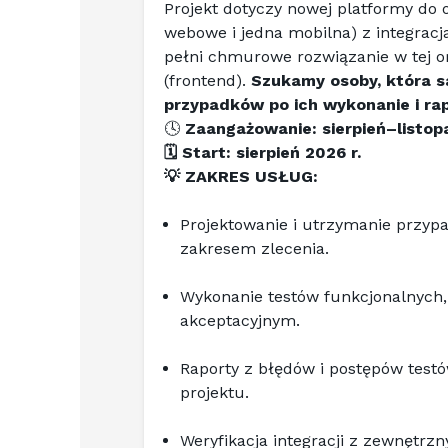
Projekt dotyczy nowej platformy do o
webowe i jedna mobilna) z integrac
pełni chmurowe rozwiązanie w tej or
(frontend). 
Szukamy osoby, która s
przypadków po ich wykonanie i ra
🕓 
Zaangażowanie: sierpień–listop
🗓️ Start: sierpień 2026 r.
💡 ZAKRES USŁUG:
Projektowanie i utrzymanie przyp
zakresem zlecenia.
Wykonanie testów funkcjonalnych, 
akceptacyjnym.
Raporty z błędów i postępów test
projektu.
Weryfikacja integracji z zewnętr