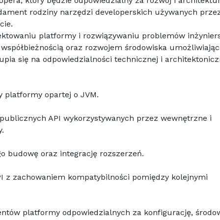
ra, który będzie odpowiedzialny za rozwój i architektur
dament rodziny narzędzi developerskich używanych przez
cie.
ektowaniu platformy i rozwiązywaniu problemów inżyniers
, współbieżnością oraz rozwojem środowiska umożliwiając
upia się na odpowiedzialności technicznej i architektonicz
y platformy opartej o JVM.
publicznych API wykorzystywanych przez wewnętrzne i 
.
o budowę oraz integrację rozszerzeń.
PI z zachowaniem kompatybilności pomiędzy kolejnymi 
ów platformy odpowiedzialnych za konfigurację, środow