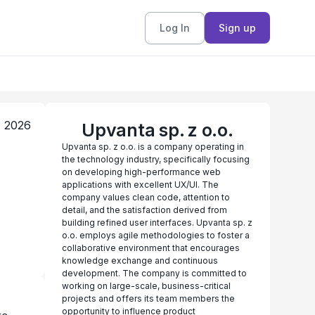
Log In
Sign up
, 2026
Upvanta sp. z o.o.
Upvanta sp. z o.o. is a company operating in
the technology industry, specifically focusing
on developing high-performance web
applications with excellent UX/UI. The
company values clean code, attention to
detail, and the satisfaction derived from
building refined user interfaces. Upvanta sp. z
o.o. employs agile methodologies to foster a
collaborative environment that encourages
knowledge exchange and continuous
development. The company is committed to
working on large-scale, business-critical
projects and offers its team members the
opportunity to influence product