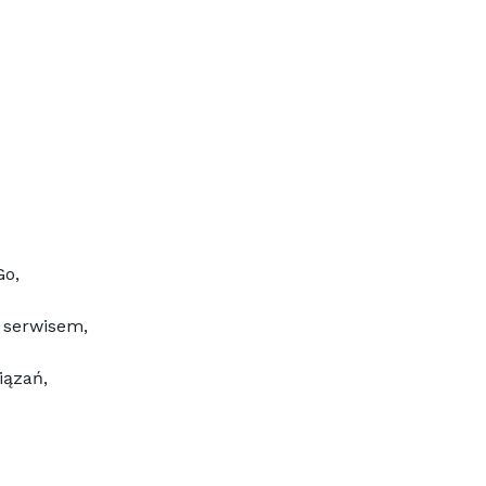
Go,
 serwisem,
iązań,