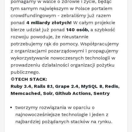
pomagamy w walce o zdrowie i życie, będąc 
tym samym największym w Polsce portalem 
crowdfundingowym - zebraliśmy już razem 
ponad 
4 miliardy złotych!
 W całym projekcie 
bierze udział już ponad 
140 osób,
 a szybkość 
rozwoju powoduje, że nieustannie 
potrzebujemy rąk do pomocy. Współpracujemy 
z organizacjami pozarządowymi i propagujemy 
wykorzystywanie nowoczesnych technologii w 
prowadzeniu działalności organizacji pożytku 
publicznego. 
⚙️
TECH STACK:
Ruby 3.4, Rails 8.1, Grape 2.4, MySQL 8, Redis, 
Memcached, Solr, Github Actions, Sentry
tworzymy rozwiązania w oparciu o 
najnowocześniejsze technologie i jeden z 
najbardziej pożądanych stacków na rynku.