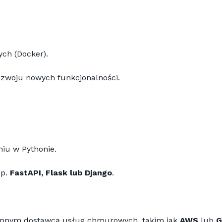
ch (Docker).
ozwoju nowych funkcjonalności.
iu w Pythonie.
p. 
FastAPI, Flask lub Django
.
 innym dostawcą usług chmurowych, takim jak 
AWS
 lub 
G