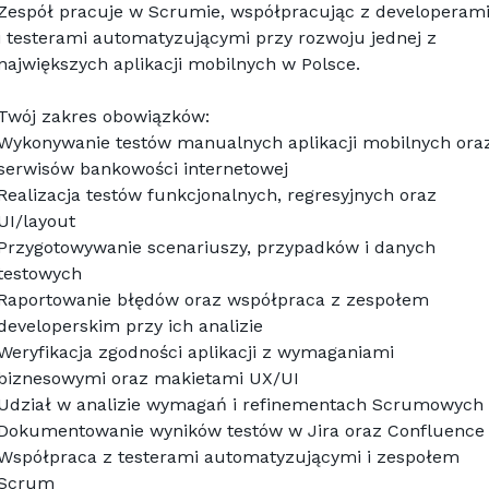
Zespół pracuje w Scrumie, współpracując z developerami
i testerami automatyzującymi przy rozwoju jednej z 
największych aplikacji mobilnych w Polsce.
Twój zakres obowiązków:
Wykonywanie testów manualnych aplikacji mobilnych oraz
serwisów bankowości internetowej
Realizacja testów funkcjonalnych, regresyjnych oraz 
UI/layout
Przygotowywanie scenariuszy, przypadków i danych 
testowych
Raportowanie błędów oraz współpraca z zespołem 
developerskim przy ich analizie
Weryfikacja zgodności aplikacji z wymaganiami 
biznesowymi oraz makietami UX/UI
Udział w analizie wymagań i refinementach Scrumowych
Dokumentowanie wyników testów w Jira oraz Confluence
Współpraca z testerami automatyzującymi i zespołem 
Scrum