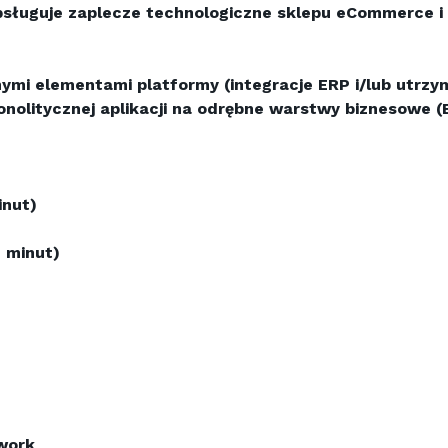
ługuje zaplecze technologiczne sklepu eCommerce i s
mi elementami platformy (integracje ERP i/lub utrzyman
litycznej aplikacji na odrębne warstwy biznesowe (ERP
inut)
 minut)
work