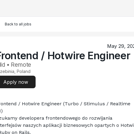
Back to all jobs
May 29, 20
Frontend / Hotwire Engineer
id • Remote
zebinia, Poland
Apply now
rontend / Hotwire Engineer (Turbo / Stimulus / Realtime 
I)
zukamy developera frontendowego do rozwijania 
nterfejsów naszych aplikacji biznesowych opartych o Hotwir
 Ruby on Rails.