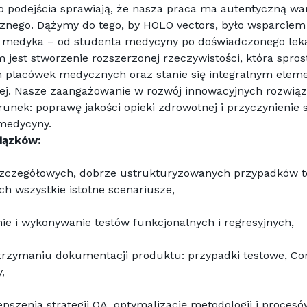
 podejścia sprawiają, że nasza praca ma autentyczną war
znego. Dążymy do tego, by HOLO vectors, było wsparciem
y medyka – od studenta medycyny po doświadczonego lekar
jest stworzenie rozszerzonej rzeczywistości, która sprost
 placówek medycznych oraz stanie się integralnym eleme
nej. Nasze zaangażowanie w rozwój innowacyjnych rozwią
runek: poprawę jakości opieki zdrowotnej i przyczynienie s
 medycyny.
iązków:
szczegółowych, dobrze ustrukturyzowanych przypadków te
h wszystkie istotne scenariusze,
ie i wykonywanie testów funkcjonalnych i regresyjnych,
rzymaniu dokumentacji produktu: przypadki testowe, Con
,
pszenia strategii QA, optymalizację metodologii i procesó