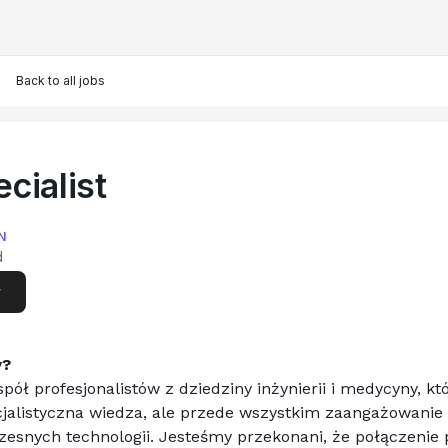
Back to all jobs
cialist
d
N
d
w
y?
ół profesjonalistów z dziedziny inżynierii i medycyny, któ
jalistyczna wiedza, ale przede wszystkim zaangażowanie i
snych technologii. Jesteśmy przekonani, że połączenie pa