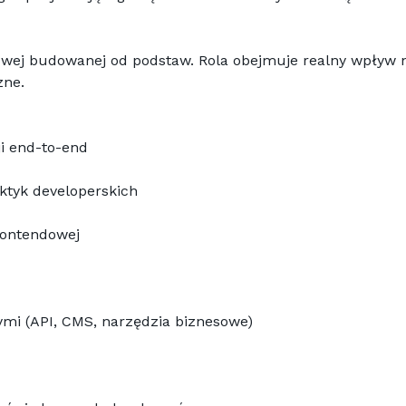
zne.
ji end-to-end
aktyk developerskich
rontendowej
mi (API, CMS, narzędzia biznesowe)