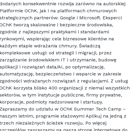
dodanych konsekwentnie rozwija zarówno na autorskiej 
Platformie OChK, jak i na platformach chmurowych 
strategicznych partnerów: Google i Microsoft. Eksperci 
OChK tworzą skalowalne i bezpieczne środowiska, 
zgodnie z najlepszymi praktykami i standardami 
rynkowymi, wspierając cele biznesowe klientów na 
każdym etapie wdrażania chmury. Świadczą 
kompleksowe usługi: od strategii i migracji, przez 
zarządzanie środowiskiem IT i utrzymanie, budowę 
aplikacji i rozwiązań data/AI, po optymalizację, 
automatyzację, bezpieczeństwo i wsparcie w zakresie 
zgodności wdrażanych rozwiązań z regulacjami. Z usług 
OChK korzysta blisko 400 organizacji z niemal wszystkich 
sektorów, w tym instytucje publiczne, firmy prywatne, 
korporacje, podmioty nadzorowane i startupy.
Zapraszamy do udziału w OChK Summer Tech Camp – 
naszym letnim, programie stażowym! Aplikuj na jedną z 
trzech niezależnych ścieżek rozwoju. Po więcej 
szczegółów zapraszamy na naszą stronę internetową do 