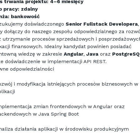
s trwania projektu: 4–6 miesięcy
b pracy: zdalny
nża: bankowość
zukujemy doświadczonego 
Senior Fullstack Developera
, 
ry dołączy do naszego zespołu odpowiedzialnego za rozwój
z utrzymanie procesów sprzedażowych i posprzedażowych
kacji finansowych. Idealny kandydat powinien posiadać 
ntowną wiedzę w zakresie 
Angular
, 
Java
 oraz 
PostgreSQ
że doświadczenie w implementacji API REST.
wne odpowiedzialności
ozwój i modyfikacja istniejących procesów biznesowych w 
likacji
mplementacja zmian frontendowych w Angular oraz 
ackendowych w Java Spring Boot
naliza działania aplikacji w środowisku produkcyjnym