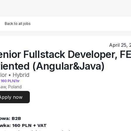
Back to all jobs
April 25,
enior Fullstack Developer, F
riented (Angular&Java)
ior • Hybrid
-
160
PLN/hr
aw, Poland
Apply now
wa: B2B
wka: 160 PLN + VAT